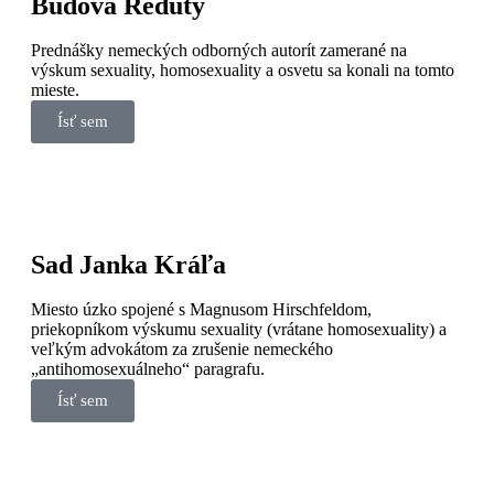
Budova Reduty
Prednášky nemeckých odborných autorít zamerané na
výskum sexuality, homosexuality a osvetu sa konali na tomto
mieste.
Ísť sem
Sad Janka Kráľa
Miesto úzko spojené s Magnusom Hirschfeldom,
priekopníkom výskumu sexuality (vrátane homosexuality) a
veľkým advokátom za zrušenie nemeckého
„antihomosexuálneho“ paragrafu.
Ísť sem