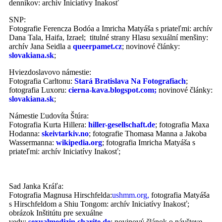
denníkov: archív Iniciatívy Inakosť
SNP:
Fotografie Ferencza Bodóa a Imricha Matyáša s priateľmi: archív
Dana Tala, Haifa, Izrael; titulné strany Hlasu sexuální menšiny:
archív Jana Seidla a
queerpamet.cz
; novinové články:
slovakiana.sk
;
Hviezdoslavovo námestie:
Fotografia Carltonu:
Stará Bratislava Na Fotografiach
;
fotografia Luxoru:
cierna-kava.blogspot.com;
novinové články:
slovakiana.sk
;
Námestie Ľudovíta Štúra:
Fotografia Kurta Hillera:
hiller-gesellschaft.de
; fotografia Maxa
Hodanna:
skeivtarkiv.no
; fotografie Thomasa Manna a Jakoba
Wassermanna:
wikipedia.org
; fotografia Imricha Matyáša s
priateľmi: archív Iniciatívy Inakosť;
Sad Janka Kráľa:
F
otografia Magnusa Hirschfelda:
ushmm.org,
fotografia Matyáša
s Hirschfeldom a Shiu Tongom: archív Iniciatívy Inakosť;
obrázok Inštitútu pre sexuálne
vedy:
sexualmedizin.charite.de
;
novinový článok o návšteve