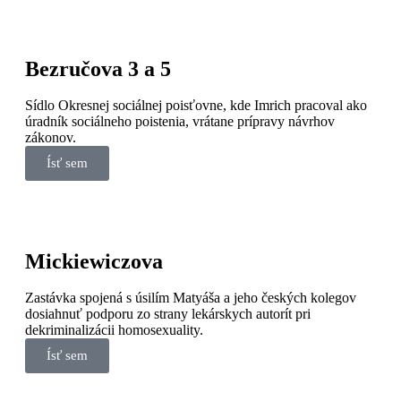
Bezručova 3 a 5
Sídlo Okresnej sociálnej poisťovne, kde Imrich pracoval ako
úradník sociálneho poistenia, vrátane prípravy návrhov
zákonov.
Ísť sem
Mickiewiczova
Zastávka spojená s úsilím Matyáša a jeho českých kolegov
dosiahnuť podporu zo strany lekárskych autorít pri
dekriminalizácii homosexuality.
Ísť sem