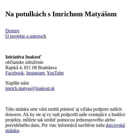
Na potulkách s Imrichom Matyášom
Domov
O projekte a autoroc
h
Iniciatíva Inakosť
občianske združenie
Rajská 4, 811 08 Bratislava
Facebook
,
Instagram
,
YouTube
Napíšte nám
imrich.matyas@inakost.sk
Túto stránku sme vám mohli priniesť aj vďaka podpore našich
donorov. Ak by ste aj vy radi podporili naše existujúce a budúce
projekty, môžete tak urobiť pomocou jednorazového alebo
pravidelného daru. Pre viac informácií navštívte našu
darcovskú
stránku
.