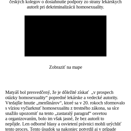
českých kolegov o dosiahnutie podpory zo strany lekárskych
autorít pri dekriminalizácii homosexuality.
Zobraziť na mape
Matyáš bol presvedčený, že je dôležité získať „v prospech
otázky homosexuality“ popredné lekárske a vedecké autority.
Vtedajšie hnutie „menšinárov“, ktoré sa v 20. rokoch sformovalo
s víziou vyčiarknuť homosexualitu z trestného zákona, sa síce
snažilo upozorniť na tento „zastaralý paragraf“ osvetou
a organizovaním, bolo im však jasné, že bez autorít to
nepôjde.
Len odborné hlasy a osvietení právnici mohli urýchliť
tento proces. Tento úsudok sa nakoniec potvrdil aj v prípade