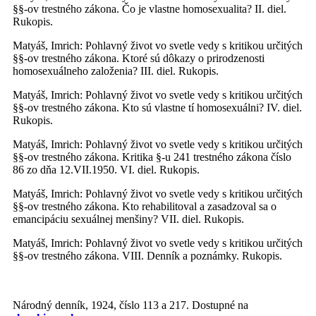
§§-ov trestného zákona. Čo je vlastne homosexualita? II. diel.
Rukopis.
Matyáš, Imrich: Pohlavný život vo svetle vedy s kritikou určitých
§§-ov trestného zákona. Ktoré sú dôkazy o prirodzenosti
homosexuálneho založenia? III. diel. Rukopis.
Matyáš, Imrich: Pohlavný život vo svetle vedy s kritikou určitých
§§-ov trestného zákona. Kto sú vlastne tí homosexuálni? IV. diel.
Rukopis.
Matyáš, Imrich: Pohlavný život vo svetle vedy s kritikou určitých
§§-ov trestného zákona. Kritika §-u 241 trestného zákona číslo
86 zo dňa 12.VII.1950. VI. diel. Rukopis.
Matyáš, Imrich: Pohlavný život vo svetle vedy s kritikou určitých
§§-ov trestného zákona. Kto rehabilitoval a zasadzoval sa o
emancipáciu sexuálnej menšiny? VII. diel. Rukopis.
Matyáš, Imrich: Pohlavný život vo svetle vedy s kritikou určitých
§§-ov trestného zákona. VIII. Denník a poznámky. Rukopis.
Národný denník, 1924, číslo 113 a 217. Dostupné na