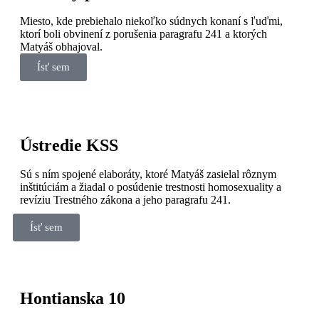
Miesto, kde prebiehalo niekoľko súdnych konaní s ľuďmi,
ktorí boli obvinení z porušenia paragrafu 241 a ktorých
Matyáš obhajoval.
Ísť sem
Ústredie KSS
Sú s ním spojené elaboráty, ktoré Matyáš zasielal rôznym
inštitúciám a žiadal o posúdenie trestnosti homosexuality a
revíziu Trestného zákona a jeho paragrafu 241.
Ísť sem
Hontianska 10