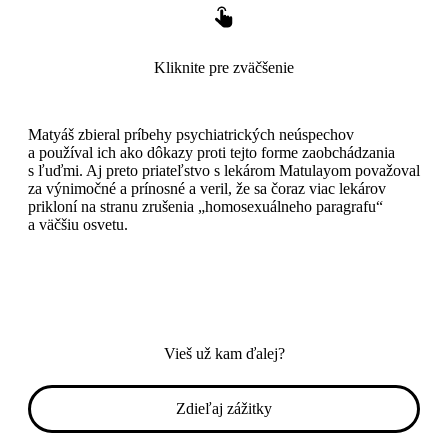
Kliknite pre zväčšenie
Matyáš zbieral príbehy psychiatrických neúspechov
a používal ich ako dôkazy proti tejto forme zaobchádzania
s ľuďmi. Aj preto priateľstvo s lekárom Matulayom považoval
za výnimočné a prínosné a veril, že sa čoraz viac lekárov
prikloní na stranu zrušenia „homosexuálneho paragrafu“
a väčšiu osvetu.
Vieš už kam ďalej?
Zdieľaj zážitky