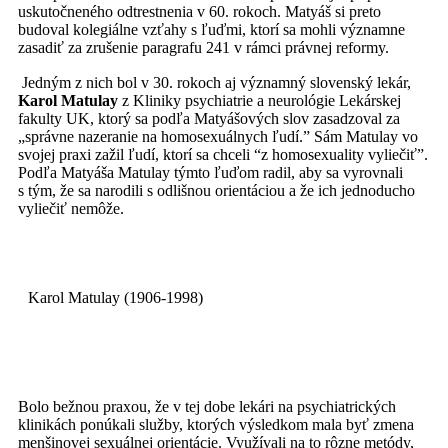
uskutočneného odtrestnenia v 60. rokoch.
Matyáš si preto
budoval kolegiálne vzťahy s ľuďmi, ktorí sa mohli významne
zasadiť za zrušenie paragrafu 241 v rámci právnej reformy.
Jedným z nich bol v 30. rokoch aj významný slovenský lekár,
Karol Matulay
z Kliniky psychiatrie a neurológie Lekárskej
fakulty UK, ktorý sa podľa Matyášových slov zasadzoval za
„správne nazeranie na homosexuálnych ľudí.” Sám Matulay vo
svojej praxi zažil ľudí, ktorí sa chceli “z homosexuality vyliečiť”.
Podľa Matyáša Matulay týmto ľuďom radil, aby sa vyrovnali
s tým, že sa narodili s odlišnou orientáciou a že ich jednoducho
vyliečiť nemôže.
Karol Matulay
(1906-1998)
Bolo bežnou praxou, že v tej dobe lekári na psychiatrických
klinikách ponúkali služby, ktorých výsledkom mala byť zmena
menšinovej sexuálnej orientácie. Využívali na to rôzne metódy,