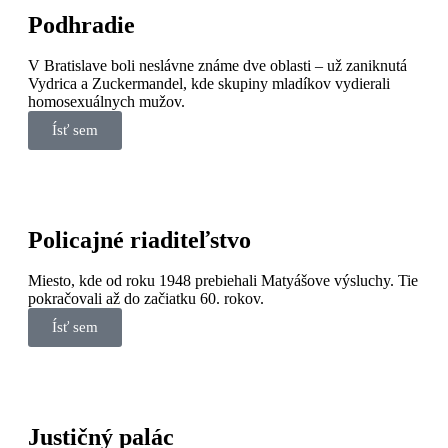
Podhradie
V Bratislave boli neslávne známe dve oblasti – už zaniknutá
Vydrica a Zuckermandel, kde skupiny mladíkov vydierali
homosexuálnych mužov.
Ísť sem
Policajné riaditeľstvo
Miesto, kde od roku 1948 prebiehali Matyášove výsluchy. Tie
pokračovali až do začiatku 60. rokov.
Ísť sem
Justičný palác