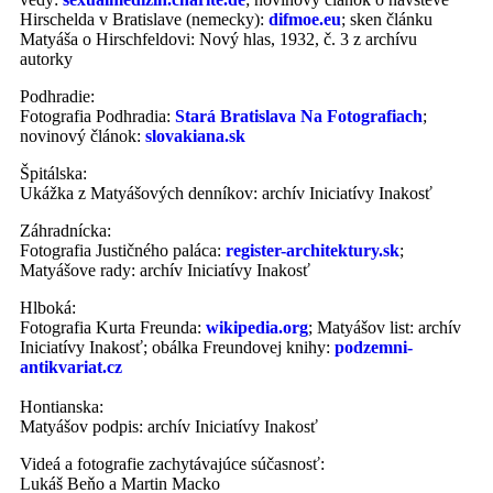
Hirschelda v Bratislave (nemecky):
difmoe.eu
; sken článku
Matyáša o Hirschfeldovi: Nový hlas, 1932, č. 3 z archívu
autorky
Podhradie:
Fotografia Podhradia:
Stará Bratislava Na Fotografiach
;
novinový článok:
slovakiana.sk
Špitálska:
Ukážka z Matyášových denníkov: archív Iniciatívy Inakosť
Záhradnícka:
Fotografia Justičného paláca:
register-architektury.sk
;
Matyášove rady: archív Iniciatívy Inakosť
Hlboká:
Fotografia Kurta Freunda:
wikipedia.org
; Matyášov list: archív
Iniciatívy Inakosť; obálka Freundovej knihy:
podzemni-
antikvariat.cz
Hontianska:
Matyášov podpis: archív Iniciatívy Inakosť
Videá a fotografie zachytávajúce súčasnosť:
Lukáš Beňo a Martin Macko